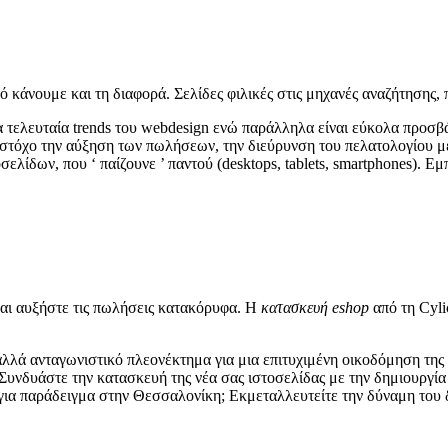
ό κάνουμε και τη διαφορά. Σελίδες φιλικές στις μηχανές αναζήτησης, π
 τελευταία trends του webdesign ενώ παράλληλα είναι εύκολα προσβά
 στόχο την αύξηση των πωλήσεων, την διεύρυνση του πελατολογίου με
λίδων, που ‘ παίζουνε ’ παντού (desktops, tablets, smartphones). Εμ
και αυξήστε τις πωλήσεις κατακόρυφα. Η
κατασκευή eshop
από τη Cyli
 αλλά ανταγωνιστικό πλεονέκτημα για μια επιτυχιμένη οικοδόμηση της
 Συνδυάστε την κατασκευή της νέα σας ιστοσελίδας με την δημιουργί
για παράδειγμα στην Θεσσαλονίκη; Εκμεταλλευτείτε την δύναμη του