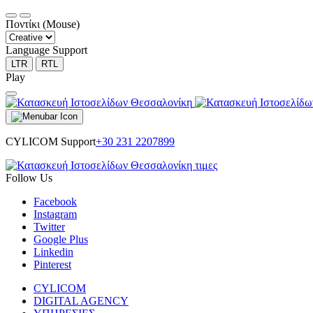
Ποντίκι (Mouse)
Language Support
LTR
RTL
Play
CYLICOM Support
+30 231 2207899
Follow Us
Facebook
Instagram
Twitter
Google Plus
Linkedin
Pinterest
CYLICOM
DIGITAL AGENCY