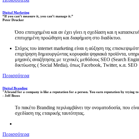
Digital Marketing
“If you can’t measure it, you can’t manage it.”
Peter Drucker
Όσο επιτυχημένα και αν έχει γίνει η σχεδίαση και η κατασκευ
επιτυχημένη προώθηση και διαφήμιση στο διαδίκτυο.
Στόχος του internet marketing είναι η αύξηση της επισκεψιμό
επιχείρηση δημιουργώντας κορυφαία ψηφιακά προϊόντα, υπηρεσ
μηχανές αναζήτησης με τεχνικές μεθόδους SEO (Search Engin
δικτύωσης ( Social Media), όπως Facebook, Twitter, κ.α. SEO
Περισσότερα
Digital Branding
"A brand for a company is like a reputation for a person. You earn reputation by trying to 
- Jeff Bezos
Το πακέτο Branding περιλαμβάνει την ονοματοδοσία, που είναι
σχεδίαση της εταιρικής ταυτότητας.
Περισσότερα